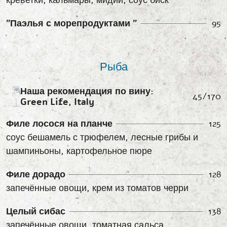
"Паэлья с морепродуктами "
95
Рыба
Наша рекомендация по вину:
45/170
Green Life, Italy
Филе лосося на планче
125
соус бешамель с трюфелем, лесные грибы и
шампиньоны, картофельное пюре
Филе дорадо
128
запечённые овощи, крем из томатов черри
Целый сибас
138
запечённые овощи, томатная сальса