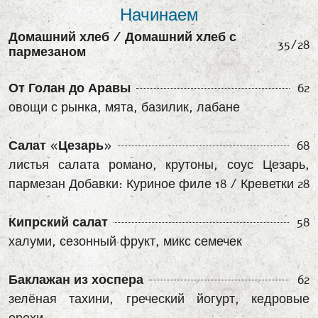
Начинаем
Домашний хлеб / Домашний хлеб с
35/28
пармезаном
От Голан до Аравы
62
овощи с рынка, мята, базилик, лабане
Салат «Цезарь»
68
листья салата романо, крутоны, соус Цезарь,
пармезан Добавки: Куриное филе 18 / Креветки 28
Кипрский салат
58
халуми, сезонный фрукт, микс семечек
Баклажан из хоспера
62
зелёная тахини, греческий йогурт, кедровые