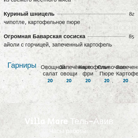
Куриный шницель
82
чипотле, картофельное пюре
Огромная Баварская сосиска
85
айоли с горчицей, запеченный картофель
Гарниры
Овощной
Запечённые
Картофель-
Сливочное
Запече
салат
овощи
фри
Пюре
Картоф
20
20
20
20
20
Villa Mare Тель-Авив
Часы работы: