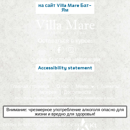
на сайт Villa Mare Бат-
Ям
Оставаться в курсе:
для быстрой навигации
Accessibility statement
Главная страница
О нас
Меню
Банкеты
галерея
Доступности
Рестораны в Тель-Авиве
События в Тель-Авиве
Бары и пабы
Внимание: чрезмерное употребление алкоголя опасно для
жизни и вредно для здоровья!
עוצב ע"י קשרי תקשורת כל הזכויות שמורות ©