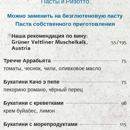
Пасты и Ризотто
Можно заменить на безглютеновую пасту
Паста собственного приготовления
Наша рекомендация по вину:
Grüner Veltliner Muschelkalk,
55/195
Austria
Тречче Аррабьята
75
томаты, чеснок, чили, оливковое масло
Букатини Качо э пепе
75
пекорино романо, чёрный перец
Букатини с креветками
98
крем буйабес, лимон
Букатини с морепродуктами
115