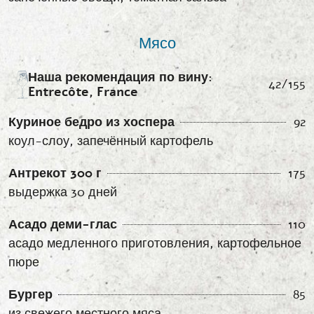
Мясо
Наша рекомендация по вину:
42/155
Entrecôte, France
Куриное бедро из хоспера
92
коул-слоу, запечённый картофель
Антрекот 300 г
175
выдержка 30 дней
Асадо деми-глас
110
асадо медленного приготовления, картофельное
пюре
Бургер
85
из свежего местного мяса