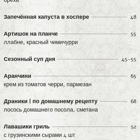
орехи
Запечённая капуста в хоспере
48
Артишок на планче
55
ллабне, красный чимичурри
Сезонный суп дня
45-55
Аранчини
65
крем из томатов черри, пармезан
Драники | по домашнему рецепту
68
лосось домашнего посола, сметана
Лавашики гриль
52
с грузинскими сырами 4 шт