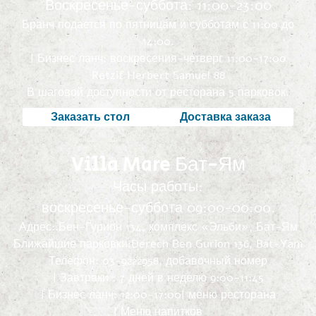
Воскресенье-суббота: 11:00-23:00
Бранч подается по пятницам и субботам с 11:00 до
14:00.
| Бизнес ланч: воскресения-четверг 11:00-17:00
Retzif Herbert Samuel 88
В шаговой доступности от ресторана 5 парковок.
Заказать стол
Доставка заказа
Villa Mare Бат-Ям
Часы работы:
воскресенье-суббота 09:00-00:00.
Адрес:.Бен-Гурион 134, комплекс «Эльби», Бат-Ям
Ближайшие парковки:Derech Ben Gurion 136, Bat-Yam
Телефон: 03-9222958, добавочный номер
| Завтраки : 7 дней в неделю 9:00-11:45
| Бизнес ланч: 12:00-17:00
| меню ресторана
| Меню напитков