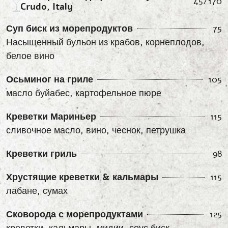
45/170
Crudo, Italy
Суп биск из морепродуктов
75
Насыщенный бульон из крабов, корнеплодов,
белое вино
Осьминог на гриле
105
масло буйабес, картофельное пюре
Креветки Мариньер
115
сливочное масло, вино, чеснок, петрушка
Креветки гриль
98
Хрустящие креветки & кальмары
115
лабане, сумах
Сковорода с морепродуктами
125
креветки, кальмары, мидии, соус биск