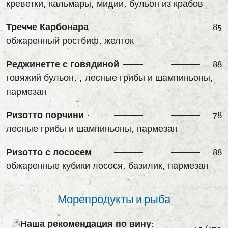
креветки, кальмары, мидии, бульон из крабов
Тречче Карбонара
85
обжаренный ростбиф, желток
Реджинетте с говядиной
88
говяжий бульон, , лесные грибы и шампиньоны,
пармезан
Ризотто порчини
78
лесные грибы и шампиньоны, пармезан
Ризотто с лососем
88
обжаренные кубики лосося, базилик, пармезан
Морепродукты и рыба
Наша рекомендация по вину: