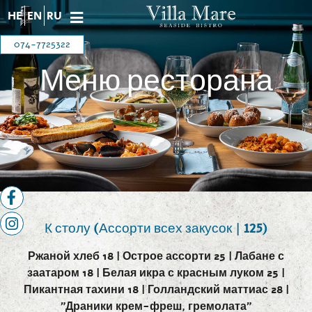
HE
EN
RU
074-7725322
Меню ресторана
הבית
»
עמוד הבית רוסית וילה מארה
»
תפריט
מסעדה רוסית
К столу (Ассорти всех закусок | 125)
Ржаной хлеб 18 | Острое ассорти 25 | Лабане с
заатаром 18 | Белая икра с красным луком 25 |
Пикантная тахини 18 | Голландский маттиас 28 |
"Драники крем-фреш, гремолата"