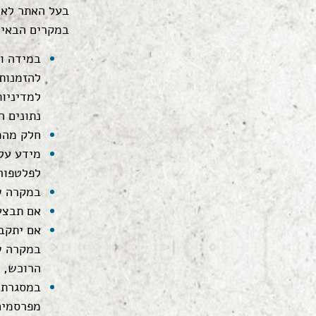
בעל האתר לא 
במקרים הבאים
במידה ו
להזמנות
למדיניות
נתונים 
חלק מהמ
מידע על 
לפלטפורמות פרסום ו
במקרה ש
אם תבצע 
אם יתקב
במקרה של
הרוכש, ב
במסגרת ש
מפרסמים 