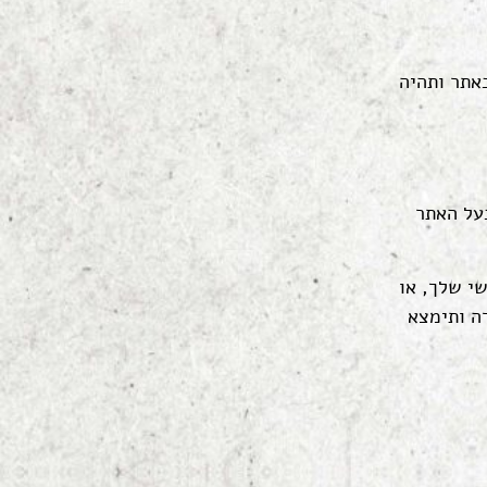
אתר ותהיה
על האתר
י שלך, או
דה ותימצא