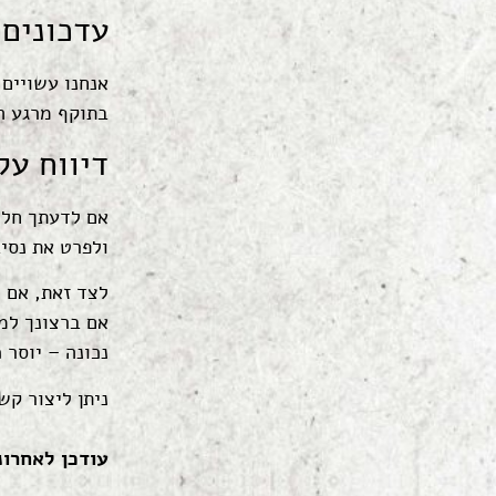
עדכונים 
אנחנו עשויים 
בתוקף מרגע ה
דיווח על
אם לדעתך חלה
ולפרט את נסיב
לצד זאת, אם 
אם ברצונך לממ
נכונה – יוסר 
ניתן ליצור ק
עודכן לאחרונה: