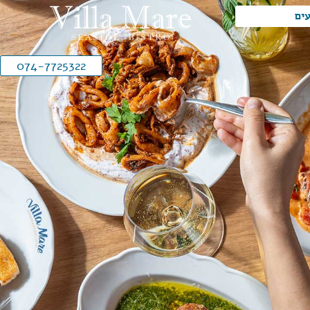
עים
074-7725322