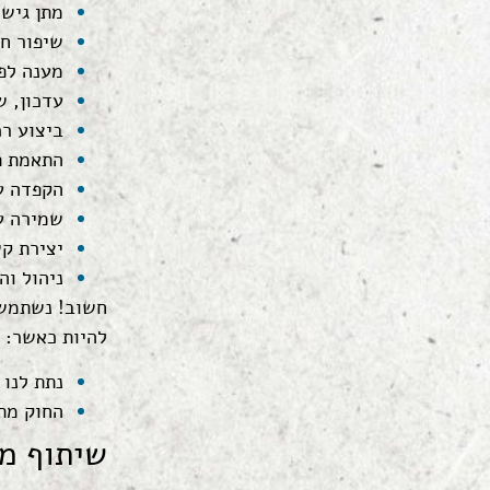
מתן גיש
שיפור ח
מענה לפ
עדכון, ש
ביצוע רכ
התאמת תו
הקפדה ע
שמירה על
יצירת ק
ניהול וה
חשוב! נשתמש 
להיות כאשר:
נתת לנו 
החוק מתי
שיתוף מ