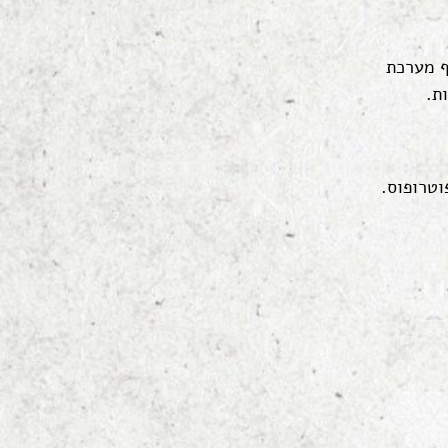
ף מערכת
ת.