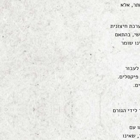
תר, אלא
רכת חיצונית
שי, בהתאם
נו שומר
לעבור
ם.
לידי הגורם
ו עם
 שאינו