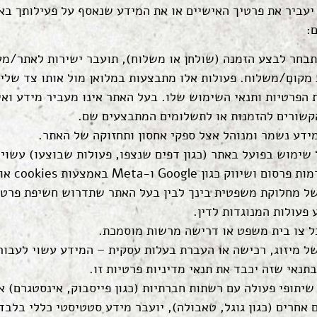
יעביר את פרטיך האישיים או את המידע שנאסף על פעילותך בא
:
תבחר לבצע הזמנה (שולחן או משלוח), תועבר ישירות לאתר/מע
 מקום/משלוח. פעולות אלו מתבצעות במלואן מול אותו צד שלי
 הפרטיות ותנאי השימוש שלו. בעל האתר אינו מעביר מידע ואי
הקשורים להזמנות או לתשלומים המתבצעים שם.
ידע נשמר ומנוהל אצל ספקי אחסון ותחזוקה של האתר.
שימוש בפועל באתר (כגון דפים שנצפו, פעולות שבוצעו) עשוי 
שיווק כגון Google ו-Meta באמצעות cookies או פיקסלים.
ל מחלוקת משפטית בינך לבין בעל האתר שתדרוש חשיפת פרטי
פעולות המנוגדות לדין.
ל צו בית משפט או דרישה מרשות מוסמכת.
 מיזוג, רכישה או העברת בעלות עסקית – המידע עשוי לעבור 
תנאי שזה יכבד את תנאי מדיניות פרטיות זו.
יתופי פעולה עם רשתות חברתיות (כגון פייסבוק, אינסטגרם) א
אחרים (כגון גוגל, טאבולה), יועבר מידע סטטיסטי כללי בלבד,