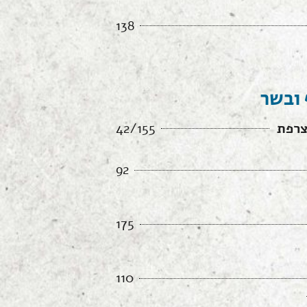
138
 ובשר
צרפת
42/155
92
175
110