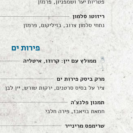
פטריות יער ושמפניון, פרמזן
ריזוטו סלמון
נתחי סלמון צרוב, בזיליקום, פרמזן
פירות ים
ממולץ עם יין: קרודו, איטליה
מרק ביסק פירות ים
ציר על בסיס סרטנים, ירקות שורש, יין לבן
תמנון פלנצ‘ה
חמאת בויאבז, פירה חלבי
שרימפס מרינייר