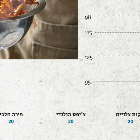
98
115
125
95
ות צלויים
צ'יפס הולנדי
פירה חלבי
20
20
20