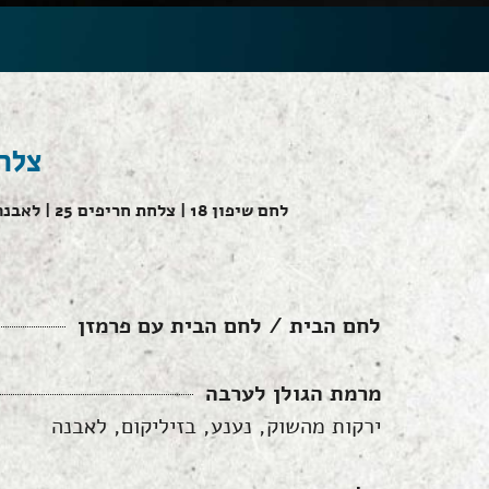
צלחו
לחם שיפון 18 | צלחת חריפים 25 | לאבנה זעתר 18 | איקרה לבנה עם בצל סגול 25 טחינה פיקנטית 18 | מתיאס הולנדי 28 | דרניקי שמנת, גרמולטה 32
לחם הבית / לחם הבית עם פרמזן
מרמת הגולן לערבה
ירקות מהשוק, נענע, בזיליקום, לאבנה