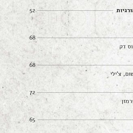
ורגיות
52
68
וס דק
68
ם, צ'ילי
72
רמזן
65