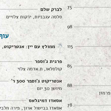
75
לברק שלם
סלסה עגבניות, ירקות צלויים
98
עוף
115
ממולץ עם יין: אנטריקוט, 
פרגית ג׳וספר
85
קולסלאו, ת.אדמה צלוי
אנטריקוט ג׳וספר 300 ר'
88
מיושן 30 יום
פרמזן
אסאדו דמיגלאס
78
אסאדו בבישול ארוך, פירה חלבי