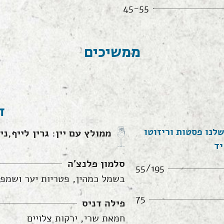
45-55
ממשיכים
ד
לנו פסטות וריזוטו
ממולץ עם יין: גרין לייף,ני
יד
סלמון פלנצ׳ה
55/195
בשמל כמהין, פטריות יער ושמפינ
75
פילה דניס
חמאת שרי, ירקות צלויים