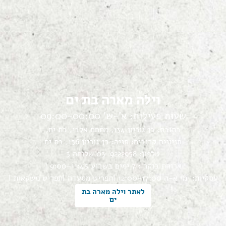
וילה מארה בת ים
שעות פעילות: א'-ש' 09:00-00:00
כתובת: בן גוריון 134, מתחם אלבי, בת ים.
חניונים קרובים: חניה: בן גוריון 136, בת ים
טלפון: 03-9222958 שלוחה 3
ארוחת בוקר : 7 ימים בשבוע 9:00-11:45 |
עסקיות: ימי א-ה 12:00-17:00 |
תפריט מסעדה |
תפריט משקאות |
לאתר וילה מארה בת
ים