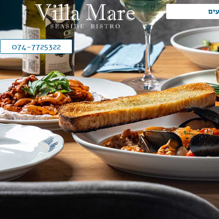
עים
074-7725322