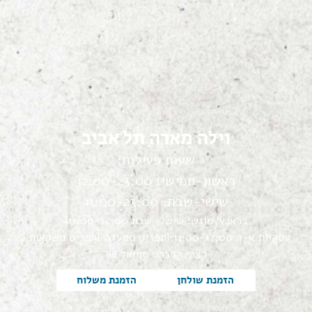
וילה מארה תל אביב
שעות פעילות:
ראשון-חמישי: 12:00-23:00
שישי-שבת: 11:00-23:00
בראנץ' מוגש: שישי- שבת 11:00-14:00|
עסקיות א-ה 11:00-17:00 |
תפריט מסעדה |
תפריט משקאות |
רציף הרברט סמואל 88
הזמנת שולחן
הזמנת משלוח