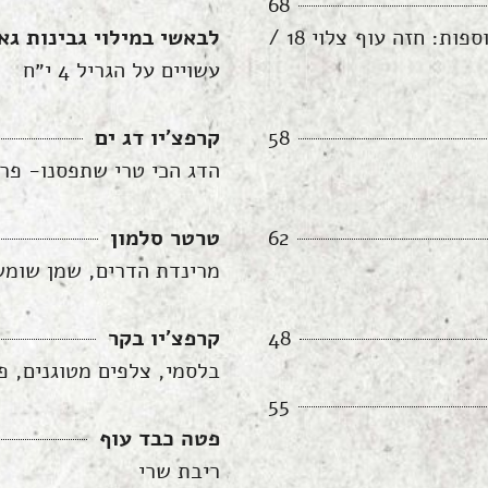
68
לבבות חסה, קרוטונים, רוטב קיסר, פרמזן תוספות: חזה עוף צלוי 18 /
לבאשי במילוי גבינות גא
עשויים על הגריל 4 י״ח
58
קרפצ׳יו דג ים
הדג הכי טרי שתפסנו- פר
62
טרטר סלמון
מרינדת הדרים, שמן שומשו
48
קרפצ׳יו בקר
בלסמי, צלפים מטוגנים, פ
55
פטה כבד עוף
ריבת שרי