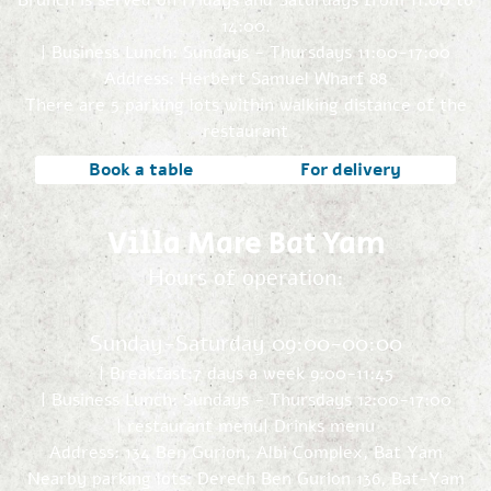
Brunch is served on Fridays and Saturdays from 11:00 to
14:00.
| Business Lunch: Sundays - Thursdays 11:00-17:00
Address: Herbert Samuel Wharf 88
There are 5 parking lots within walking distance of the
restaurant
Book a table
For delivery
Villa Mare Bat Yam
Hours of operation:
Sunday-Saturday 09:00-00:00
| Breakfast:7 days a week 9:00-11:45
| Business Lunch: Sundays - Thursdays 12:00-17:00
| restaurant menu
| Drinks menu
Address: 134 Ben Gurion, Albi Complex, Bat Yam
Nearby parking lots: Derech Ben Gurion 136, Bat-Yam