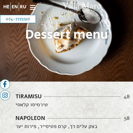
HE
EN
RU
074-7725322
Dessert menu
הבית
»
עמוד הבית אנגלית וילה מארה עברית
»
תפריט
קינוחים אנגלית
TIRAMISU
48
טירמיסו קלאסי
NAPOLEON
58
בצק עלים רך, קרם פטיסייר, פירות יער