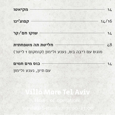
14
מקיאטו
14/16
קפוצ'ינו
14
שוקו חם/קר
48
חליטת תה משפחתית
מוגש עם ריבה בש, נענע ולימון (קומקום 1 ליטר)
14
כוס מים חמים
עם תיון, נענע ולימון
Villa Mare Tel Aviv
Hours of operation:
Sunday-Saturday: 11:00-23:00