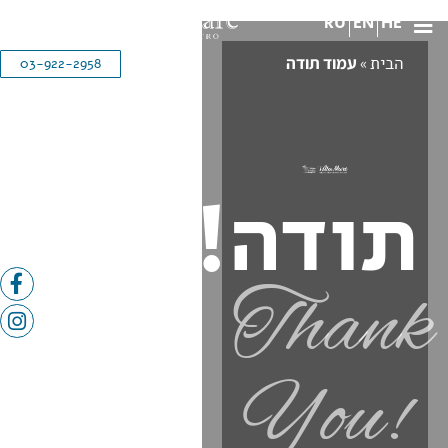
RU
EN
HE
הבית
»
עמוד תודה
03-922-2958
תודה!
Thank
You!