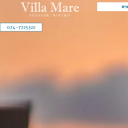
עים
074-7725322