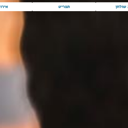
שולחן
תפריט
אירו