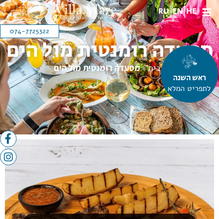
RU
EN
HE
074-7725322
מסעדה רומנטית מול הים
הבית
»
מסעדה רומנטית מול הים
ראש השנה
הבית
»
מסעדה רומנטית מול
לתפריט המלא
הים