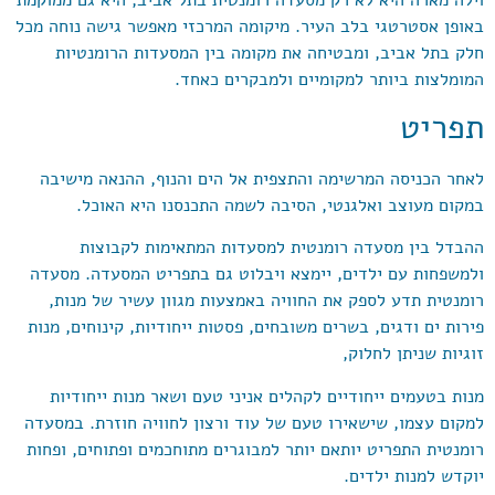
באופן אסטרטגי בלב העיר. מיקומה המרכזי מאפשר גישה נוחה מכל
חלק בתל אביב, ומבטיחה את מקומה בין המסעדות הרומנטיות
המומלצות ביותר למקומיים ולמבקרים כאחד.
תפריט
לאחר הכניסה המרשימה והתצפית אל הים והנוף, ההנאה מישיבה
במקום מעוצב ואלגנטי, הסיבה לשמה התכנסנו היא האוכל.
ההבדל בין מסעדה רומנטית למסעדות המתאימות לקבוצות
ולמשפחות עם ילדים, יימצא ויבלוט גם בתפריט המסעדה. מסעדה
רומנטית תדע לספק את החוויה באמצעות מגוון עשיר של מנות,
פירות ים ודגים, בשרים משובחים, פסטות ייחודיות, קינוחים, מנות
זוגיות שניתן לחלוק,
מנות בטעמים ייחודיים לקהלים אניני טעם ושאר מנות ייחודיות
למקום עצמו, שישאירו טעם של עוד ורצון לחוויה חוזרת. במסעדה
רומנטית התפריט יותאם יותר למבוגרים מתוחכמים ופתוחים, ופחות
יוקדש למנות ילדים.