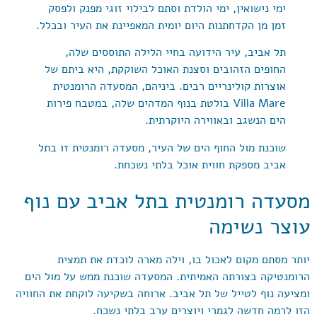
ימי נישואין, ימי הולדת וסתם לבילוי זוגי מפנק ולפסק
זמן מן הקדחתנות היום יומית המאפיינת את העיר ובכלל.
תל אביב, עיר הידועה בחיי הלילה התוססים שלה,
החופים הזהובים וסצנת האוכל השוקקת, היא ביתם של
אוצרות קולינריים רבים. ביניהם, המסעדה הרומנטית
Villa Mare בולטת בנוף המדהים שלה, במטבח פירות
הים הנשגב ובאווירה היוקרתית.
שוכנת מול החוף הים של העיר, מסעדה רומנטית זו בתל
אביב מספקת חווית אוכל בלתי נשכחת.
מסעדה רומנטית בתל אביב עם נוף
עוצר נשימה
יותר מסתם מקום לאכול בו, וילה מארה לוכדת את תמצית
הרומנטיקה בצורתה האמיתית. המסעדה שוכנת ממש על מול הים
ומציעה נוף לטייל של תל אביב. ארוחה בשקיעה לוקחת את החוויה
הזו לרמה חדשה לגמרי ויוצרים ערב בלתי נשכח.