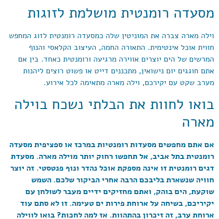
מסעדה רומנטית מושלמת לזוגות
וילה מארה צברה את המוניטין שלה כמסעדה רומנטית לזוג המחפש
חווית אוכל אינטימית. התאורה החמה, העיצוב הקלאסי והנוף
המרשים של הים יוצרים אווירה מרגיעה ורומנטית כאחד. בין אם
אתם חוגגים יום נישואין, מתכננים דייט או פשוט רוצים ליהנות
מערב שקט עם יקירכם, וילה מארה מתאימה לכל אירוע.
בואו לחוות את הבלתי נשכח בוילה
מארה
אם אתם מחפשים מסעדות רומנטיות במרכז או ספציפית מסעדה
רומנטית בתל אביב, אל תחפשו רחוק יותר מוילה מארה. מסעדת
דגים רומנטית זו אינה מספקת אוכל נהדר ונוף פנטסטי. זה יוצר
חוויה שנשארת בליבכם הרבה אחרי הביקור שלכם. השמש
שוקעת, הים בוהק, ואתם מחזיקים ידיים מעבר לשולחן עם
יקיריכם, בשיחה על ארוחת פירות ים טעימה. זו לא סתם עוד
ארוחת ערב, זה זיכרון בהתהוות. אז למה לחכות? בואו לווילה