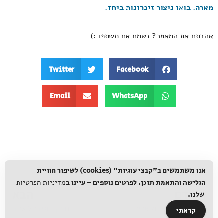
מארה. בואו ניצור זיכרונות ביחד.
אהבתם את המאמר? נשמח אם תשתפו :)
Twitter
Facebook
Email
WhatsApp
אנו משתמשים ב"קבצי עוגיות" (cookies) לשיפור חוויית
הגלישה והתאמת תוכן. לפרטים נוספים – עיינו ב
מדיניות הפרטיות
הקודם
הבא
שלנו.
ארוחת צהריים בתל אביב
יום כיף זוגי בתל אביב
קראתי