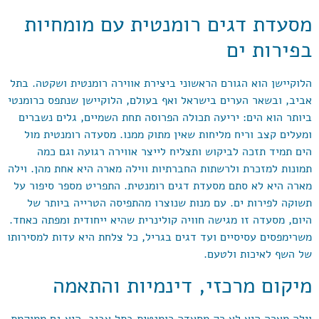
מסעדת דגים רומנטית עם מומחיות
בפירות ים
הלוקיישן הוא הגורם הראשוני ביצירת אווירה רומנטית ושקטה. בתל
אביב, ובשאר הערים בישראל ואף בעולם, הלוקיישן שנתפס כרומנטי
ביותר הוא הים: יריעה תכולה הפרוסה תחת השמיים, גלים נשברים
ומעלים קצב וריח מליחות שאין מתוק ממנו. מסעדה רומנטית מול
הים תמיד תזכה לביקוש ותצליח לייצר אווירה רגועה וגם כמה
תמונות למזכרת ולרשתות החברתיות ווילה מארה היא אחת מהן. וילה
מארה היא לא סתם מסעדת דגים רומנטית. התפריט מספר סיפור על
תשוקה לפירות ים. עם מנות שנוצרו מהתפיסה הטרייה ביותר של
היום, מסעדה זו מגישה חוויה קולינרית שהיא ייחודית ומפתה כאחד.
משרימפסים עסיסיים ועד דגים בגריל, כל צלחת היא עדות למסירותו
של השף לאיכות ולטעם.
מיקום מרכזי, דינמיות והתאמה
וילה מארה היא לא רק מסעדה רומנטית בתל אביב, היא גם ממוקמת